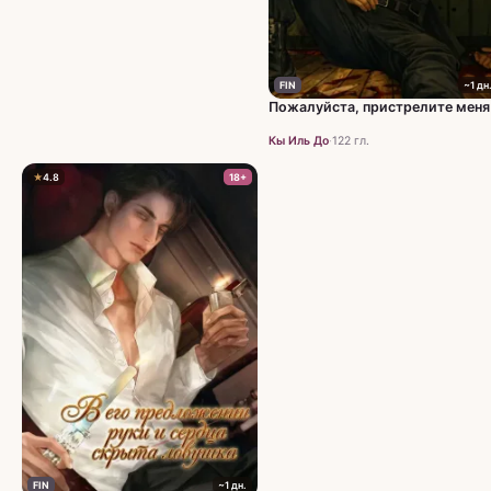
FIN
~1 дн
Пожалуйста, пристрелите меня
Кы Иль До
·
122 гл.
★
4.8
18+
FIN
~1 дн.