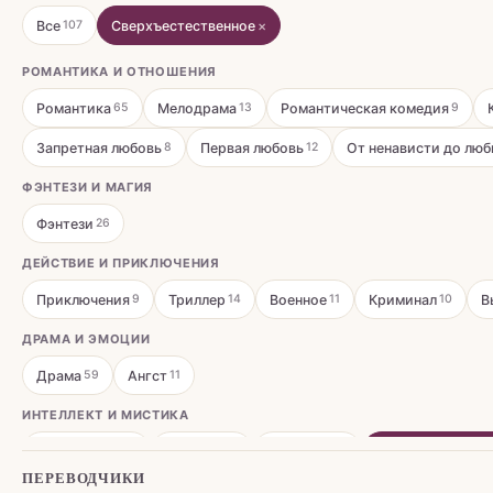
Все
Сверхъестественное
×
107
РОМАНТИКА И ОТНОШЕНИЯ
Романтика
Мелодрама
Романтическая комедия
65
13
9
Запретная любовь
Первая любовь
От ненависти до люб
8
12
ФЭНТЕЗИ И МАГИЯ
Фэнтези
26
ДЕЙСТВИЕ И ПРИКЛЮЧЕНИЯ
Приключения
Триллер
Военное
Криминал
В
9
14
11
10
ДРАМА И ЭМОЦИИ
Драма
Ангст
59
11
ИНТЕЛЛЕКТ И МИСТИКА
Психология
Мистика
Детектив
Сверхъестестве
34
11
12
ПЕРЕВОДЧИКИ
ПОВСЕДНЕВНОСТЬ