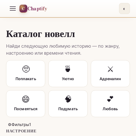
Chaptify
C
◐
Каталог новелл
Найди следующую любимую историю — по жанру,
настроению или времени чтения.
🥺
🍵
⚔️
Поплакать
Уютно
Адреналин
😄
🧠
💕
Посмеяться
Подумать
Любовь
⚙
Фильтры
1
НАСТРОЕНИЕ