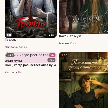
~5 
FIN
~2 дн.
Какой-то муж
Тролль
Минато
·
20 гл.
Пэк Сорон
·
145 гл.
★
5.0
18+
★
5.0
~18 ч
Ночь, когда расцветает алая луна
Ккотсиру
·
70 гл.