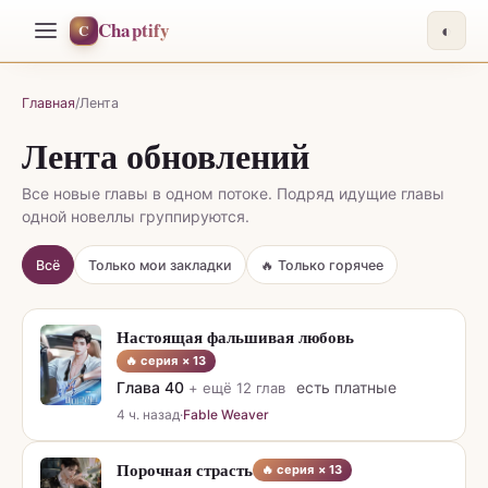
Chaptify
C
◐
Главная
/
Лента
Лента обновлений
Все новые главы в одном потоке. Подряд идущие главы
одной новеллы группируются.
Всё
Только мои закладки
🔥 Только горячее
Настоящая фальшивая любовь
🔥 серия ×
13
Глава
40
есть платные
+ ещё
12
глав
4 ч. назад
·
Fable Weaver
Порочная страсть
🔥 серия ×
13