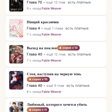
Глава
70
есть платные
+ ещё
12
глав
6 ч. назад
·
Fable Weaver
Нищий красавчик
Глава
4
есть платные
+ ещё
1
глава
7 ч. назад
·
Fable Weaver
Выход на поклон
🔥 серия ×
13
Глава
40
есть платные
+ ещё
12
глав
7 ч. назад
·
Fable Weaver
Стоя, наступив на черную тень
🔥 серия ×
10
Глава
40
есть платные
+ ещё
9
глав
8 ч. назад
·
Fable Weaver
Любимый, которого хочется убить
🔥 серия ×
11