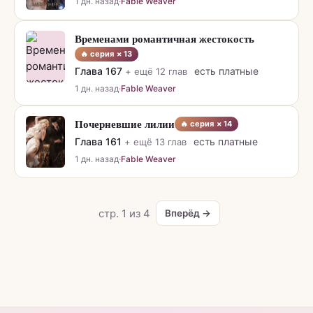
1 дн. назад
·
Fable Weaver
Временами романтичная жестокость
🔥 серия ×
13
Глава
167
есть платные
+ ещё
12
глав
1 дн. назад
·
Fable Weaver
Почерневшие лилии
🔥 серия ×
14
Глава
161
есть платные
+ ещё
13
глав
1 дн. назад
·
Fable Weaver
стр.
1
из
4
Вперёд →