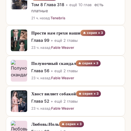
Том 8
Глава
318
есть
+ ещё
10
глав
платные
21 ч. назад
·
Tenebris
Прости нам грехи наши
🔥 серия ×
3
Глава
99
+ ещё
2
главы
23 ч. назад
·
Fable Weaver
Полуночный скандал
🔥 серия ×
3
Глава
56
+ ещё
2
главы
23 ч. назад
·
Fable Weaver
Хвост виляет собакой
🔥 серия ×
3
Глава
52
+ ещё
2
главы
23 ч. назад
·
Fable Weaver
Любовь:Ноль
🔥 серия ×
3