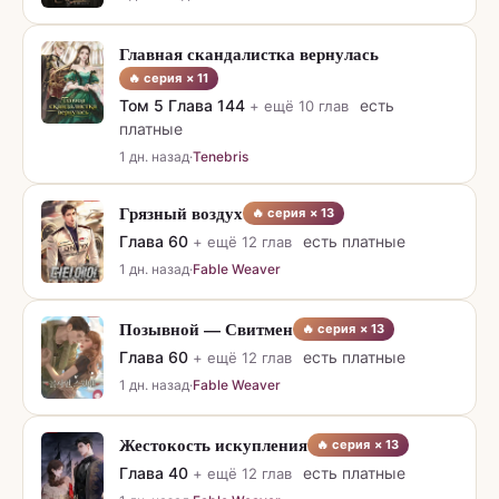
Главная скандалистка вернулась
🔥 серия ×
11
Том 5
Глава
144
есть
+ ещё
10
глав
платные
1 дн. назад
·
Tenebris
Грязный воздух
🔥 серия ×
13
Глава
60
есть платные
+ ещё
12
глав
1 дн. назад
·
Fable Weaver
Позывной — Свитмен
🔥 серия ×
13
Глава
60
есть платные
+ ещё
12
глав
1 дн. назад
·
Fable Weaver
Жестокость искупления
🔥 серия ×
13
Глава
40
есть платные
+ ещё
12
глав