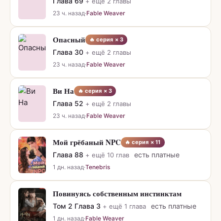
Глава
69
+ ещё
2
главы
23 ч. назад
·
Fable Weaver
Опасный
🔥 серия ×
3
Глава
30
+ ещё
2
главы
23 ч. назад
·
Fable Weaver
Ви На
🔥 серия ×
3
Глава
52
+ ещё
2
главы
23 ч. назад
·
Fable Weaver
Мой грёбаный NPC
🔥 серия ×
11
Глава
88
есть платные
+ ещё
10
глав
1 дн. назад
·
Tenebris
Повинуясь собственным инстинктам
Том 2
Глава
3
есть платные
+ ещё
1
глава
1 дн. назад
·
Fable Weaver