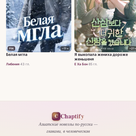
FIN
~11 ч
~21 
Белая мгла
Я выкопала жениха дороже
женьшеня
Либения
·
43 гл.
Е Ха Бон
·
85 гл.
Chaptify
C
Азиатские новеллы по-русски —
главами, в человеческом