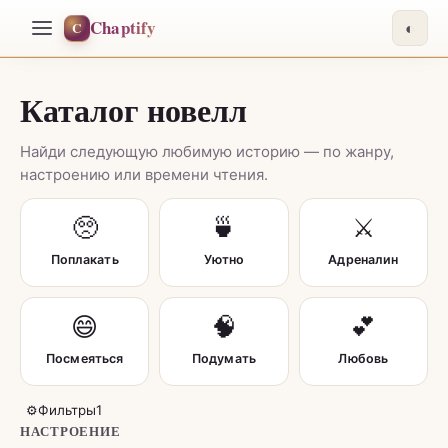
Chaptify
C
◐
Каталог новелл
Найди следующую любимую историю — по жанру,
настроению или времени чтения.
🥺
🍵
⚔️
Поплакать
Уютно
Адреналин
😄
🧠
💕
Посмеяться
Подумать
Любовь
⚙
Фильтры
1
НАСТРОЕНИЕ