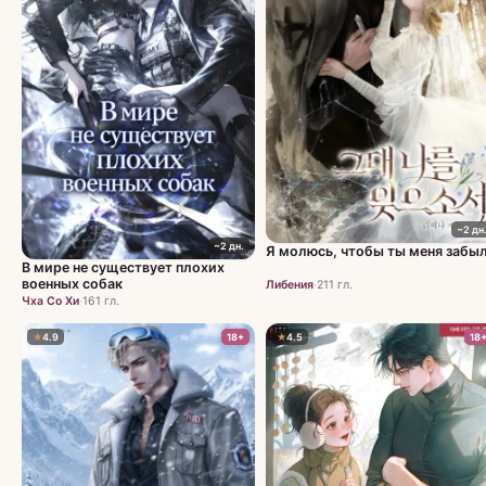
ДРУГОЕ
Скрытие личности
10
~2 дн
~2 дн.
Я молюсь, чтобы ты меня забы
В мире не существует плохих
военных собак
Либения
·
211 гл.
Чха Со Хи
·
161 гл.
★
4.9
18+
★
4.5
18