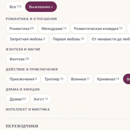
Все
Выживание
×
115
РОМАНТИКА И ОТНОШЕНИЯ
Романтика
Мелодрама
Романтическая комедия
69
14
10
Запретная любовь
Первая любовь
От ненависти до лю
8
16
ФЭНТЕЗИ И МАГИЯ
Фэнтези
26
ДЕЙСТВИЕ И ПРИКЛЮЧЕНИЯ
Приключения
Триллер
Военное
Криминал
В
9
15
11
14
ДРАМА И ЭМОЦИИ
Драма
Ангст
60
12
ИНТЕЛЛЕКТ И МИСТИКА
Психология
Мистика
Детектив
34
12
13
ПЕРЕВОДЧИКИ
ПОВСЕДНЕВНОСТЬ