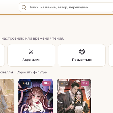
 настроению или времени чтения.
⚔️
😄
Адреналин
Посмеяться
★
★
новеллы
Сбросить фильтры
18+
18+
★
4.8
★
4.2