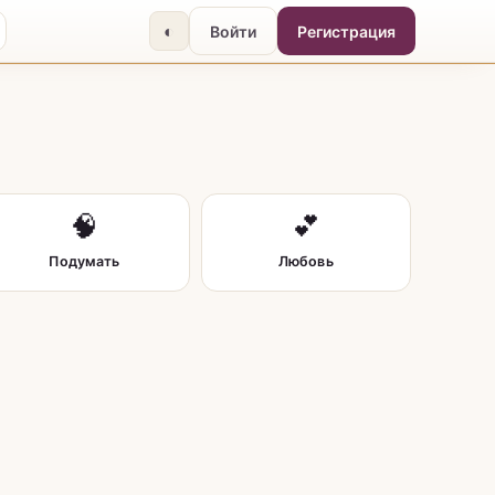
◐
Войти
Регистрация
🧠
💕
Подумать
Любовь