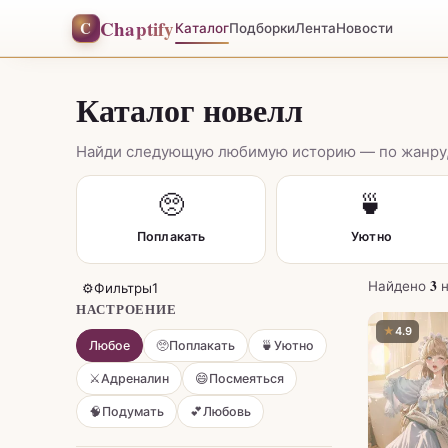
Chaptify
C
Каталог
Подборки
Лента
Новости
Каталог новелл
Найди следующую любимую историю — по жанру,
🥺
🍵
Поплакать
Уютно
★
3
Найдено
⚙
Фильтры
1
НАСТРОЕНИЕ
★
4.9
Любое
🥺
Поплакать
🍵
Уютно
⚔️
Адреналин
😄
Посмеяться
🧠
Подумать
💕
Любовь