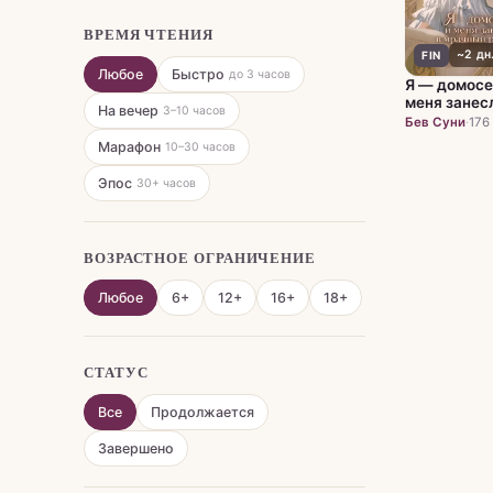
ВРЕМЯ ЧТЕНИЯ
~2 дн
FIN
Любое
Быстро
до 3 часов
Я — домосе
меня занес
На вечер
3–10 часов
мрачный ро
Бев Суни
·
176 
заточение
Марафон
10–30 часов
Эпос
30+ часов
ВОЗРАСТНОЕ ОГРАНИЧЕНИЕ
Любое
6+
12+
16+
18+
СТАТУС
Все
Продолжается
Завершено