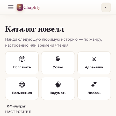
Chaptify
C
◐
Каталог новелл
Найди следующую любимую историю — по жанру,
настроению или времени чтения.
🥺
🍵
⚔️
Поплакать
Уютно
Адреналин
😄
🧠
💕
Посмеяться
Подумать
Любовь
⚙
Фильтры
1
НАСТРОЕНИЕ