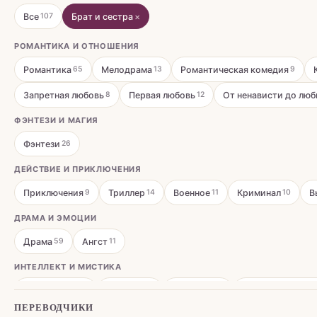
Все
Брат и сестра
×
107
РОМАНТИКА И ОТНОШЕНИЯ
Романтика
Мелодрама
Романтическая комедия
65
13
9
Запретная любовь
Первая любовь
От ненависти до люб
8
12
ФЭНТЕЗИ И МАГИЯ
Фэнтези
26
ДЕЙСТВИЕ И ПРИКЛЮЧЕНИЯ
Приключения
Триллер
Военное
Криминал
В
9
14
11
10
ДРАМА И ЭМОЦИИ
Драма
Ангст
59
11
ИНТЕЛЛЕКТ И МИСТИКА
Психология
Мистика
Детектив
Сверхъестестве
34
11
12
ПЕРЕВОДЧИКИ
ПОВСЕДНЕВНОСТЬ