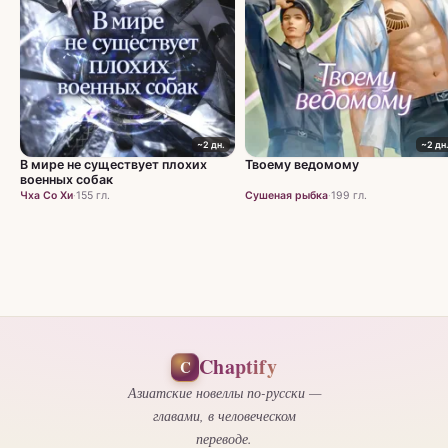
~2 дн.
~2 дн
В мире не существует плохих
Твоему ведомому
военных собак
Чха Со Хи
·
155 гл.
Сушеная рыбка
·
199 гл.
Chaptify
C
Азиатские новеллы по-русски —
главами, в человеческом
переводе.