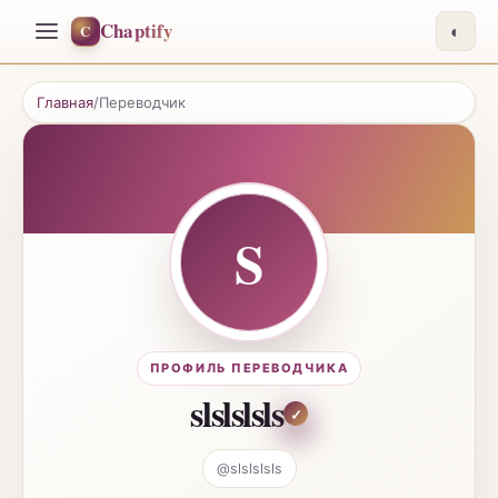
Chaptify
C
◐
Главная
/
Переводчик
S
ПРОФИЛЬ ПЕРЕВОДЧИКА
slslslsls
@
slslslsls