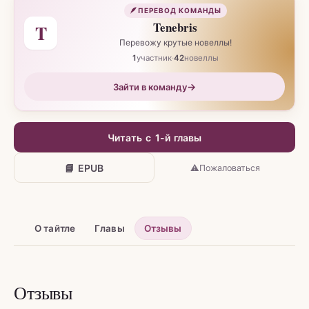
🪶
ПЕРЕВОД КОМАНДЫ
Tenebris
T
Перевожу крутые новеллы!
1
участник
·
42
новеллы
→
Зайти в команду
Читать с 1-й главы
📘 EPUB
⚠
Пожаловаться
О тайтле
Главы
Отзывы
Отзывы