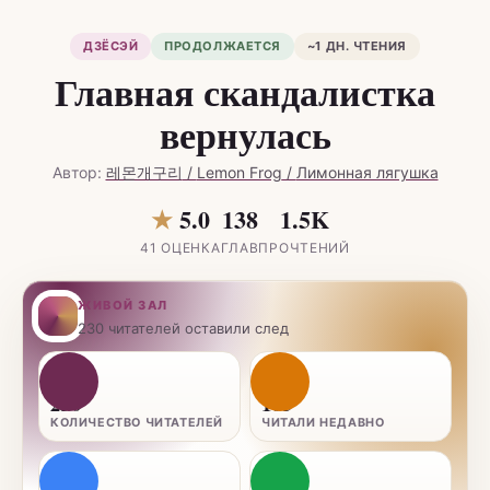
ДЗЁСЭЙ
ПРОДОЛЖАЕТСЯ
~1 ДН. ЧТЕНИЯ
Главная скандалистка
вернулась
Автор:
레몬개구리
/
Lemon Frog
/
Лимонная лягушка
★
5.0
138
1.5K
41
ОЦЕНКА
ГЛАВ
ПРОЧТЕНИЙ
ЖИВОЙ ЗАЛ
230 читателей оставили след
👥
⚡
230
105
КОЛИЧЕСТВО ЧИТАТЕЛЕЙ
ЧИТАЛИ НЕДАВНО
📖
✓