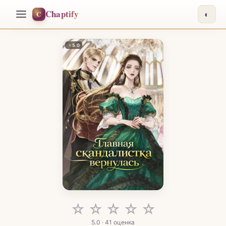
Chaptify
C
◐
★
5.0
☆
☆
☆
☆
☆
5.0 · 41 оценка