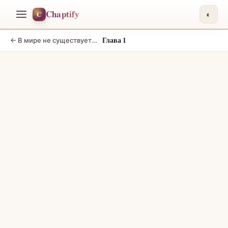
Chaptify
C
◐
Глава 1
←
В мире не существует плохих военных собак