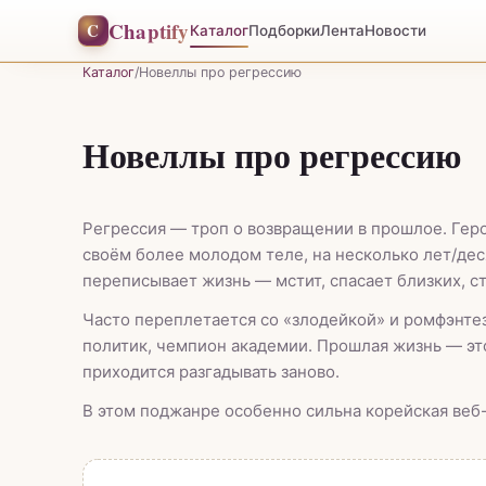
Chaptify
C
Каталог
Подборки
Лента
Новости
Каталог
/
Новеллы про регрессию
Новеллы про регрессию
Регрессия — троп о возвращении в прошлое. Геро
своём более молодом теле, на несколько лет/де
переписывает жизнь — мстит, спасает близких, с
Часто переплетается со «злодейкой» и ромфэнтези
политик, чемпион академии. Прошлая жизнь — это
приходится разгадывать заново.
В этом поджанре особенно сильна корейская веб