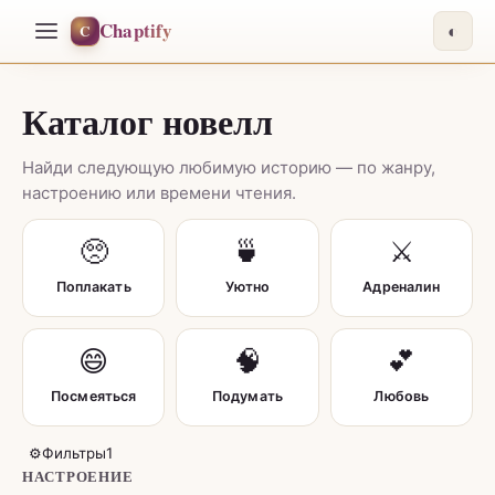
Chaptify
C
◐
Каталог новелл
Найди следующую любимую историю — по жанру,
настроению или времени чтения.
🥺
🍵
⚔️
Поплакать
Уютно
Адреналин
😄
🧠
💕
Посмеяться
Подумать
Любовь
⚙
Фильтры
1
НАСТРОЕНИЕ