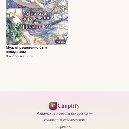
~2 дн.
Муж определенно был
паладином
Пэк Сорон
·
209 гл.
Chaptify
C
Азиатские новеллы по-русски —
главами, в человеческом
переводе.