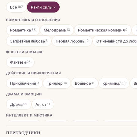
Все
Ранги силы
×
107
РОМАНТИКА И ОТНОШЕНИЯ
Романтика
Мелодрама
Романтическая комедия
65
13
9
Запретная любовь
Первая любовь
От ненависти до люб
8
12
ФЭНТЕЗИ И МАГИЯ
Фэнтези
26
ДЕЙСТВИЕ И ПРИКЛЮЧЕНИЯ
Приключения
Триллер
Военное
Криминал
В
9
14
11
10
ДРАМА И ЭМОЦИИ
Драма
Ангст
59
11
ИНТЕЛЛЕКТ И МИСТИКА
Психология
Мистика
Детектив
Сверхъестестве
34
11
12
ПЕРЕВОДЧИКИ
ПОВСЕДНЕВНОСТЬ